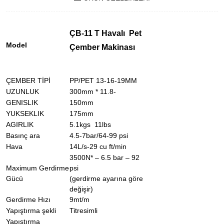
ÇB-11 T Havalı Pet
Model
Çember Makinası
ÇEMBER TİPİ
PP/PET 13-16-19MM
UZUNLUK
300mm * 11.8-
GENISLIK
150mm
YUKSEKLIK
175mm
AGIRLIK
5.1kgs 11lbs
Basınç ara
4.5-7bar/64-99 psi
Hava
14L/s-29 cu ft/min
3500N* – 6.5 bar – 92
Maximum Gerdirme
psi
Gücü
(gerdirme ayarına göre
değişir)
Gerdirme Hızı
9mt/m
Yapıştırma şekli
Titresimli
Yapıştırma