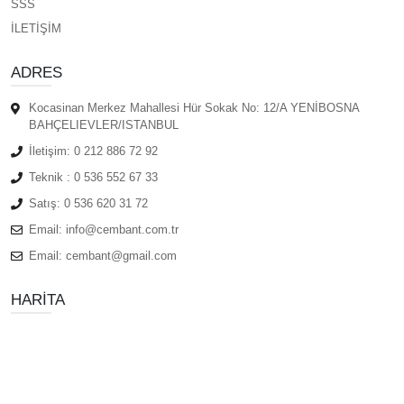
SSS
İLETİŞİM
ADRES
Kocasinan Merkez Mahallesi Hür Sokak No: 12/A YENİBOSNA
BAHÇELIEVLER/ISTANBUL
İletişim:
0 212 886 72 92
Teknik :
0 536 552 67 33
Satış:
0 536 620 31 72
Email:
info@cembant.com.tr
Email:
cembant@gmail.com
HARITA