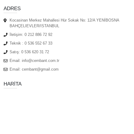
ADRES
Kocasinan Merkez Mahallesi Hür Sokak No: 12/A YENİBOSNA
BAHÇELIEVLER/ISTANBUL
İletişim:
0 212 886 72 92
Teknik :
0 536 552 67 33
Satış:
0 536 620 31 72
Email:
info@cembant.com.tr
Email:
cembant@gmail.com
HARITA