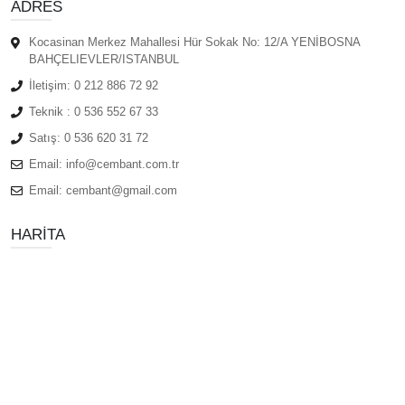
ADRES
Kocasinan Merkez Mahallesi Hür Sokak No: 12/A YENİBOSNA
BAHÇELIEVLER/ISTANBUL
İletişim:
0 212 886 72 92
Teknik :
0 536 552 67 33
Satış:
0 536 620 31 72
Email:
info@cembant.com.tr
Email:
cembant@gmail.com
HARITA