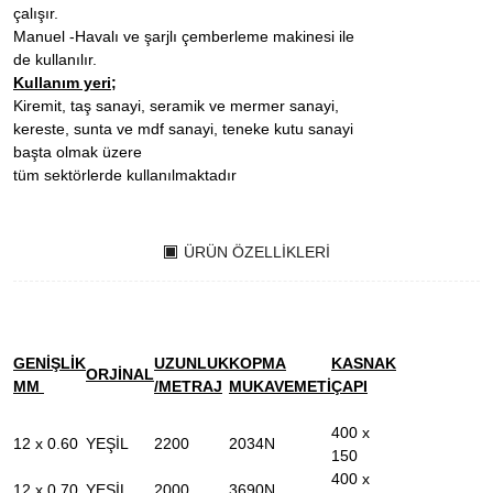
çalışır.
Manuel -Havalı ve şarjlı çemberleme makinesi ile
de kullanılır.
Kullanım yeri;
Kiremit, taş sanayi, seramik ve mermer sanayi,
kereste, sunta ve mdf sanayi, teneke kutu sanayi
başta olmak üzere
tüm sektörlerde kullanılmaktadır
ÜRÜN ÖZELLIKLERI
GENİŞLİK
UZUNLUK
KOPMA
KASNAK
ORJİNAL
MM
/METRAJ
MUKAVEMETİ
ÇAPI
400 x
12 x 0.60
YEŞİL
2200
2034N
150
400 x
12 x 0.70
YEŞİL
2000
3690N