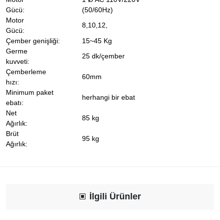
Gücü:
(50/60Hz)
Motor
8,10,12,
Gücü:
Çember genişliği:
15~45 Kg
Germe
25 dk/çember
kuvveti:
Çemberleme
60mm
hızı:
Minimum paket
herhangi bir ebat
ebatı:
Net
85 kg
Ağırlık:
Brüt
95 kg
Ağırlık:
İlgili Ürünler