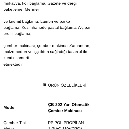
mukavva, koli bağlama, Gazete ve dergi
paketleme, Mermer
ve kiremit bağlama, Lambri ve parke
bağlama, Kesimhanede pastal bağlama, Alçıpan
profili bağlama,
çember makinası, çember makinesi Zamandan,
malzemeden ve işçilikten sağladığı tasarruf ile
kendini amorti
etmektedir.
ÜRÜN ÖZELLIKLERI
ÇB-202 Yarı Otomatik
Model
Çember Makinası
Çember Tipi:
PP POLİPROPİLAN
Motor
1 Ø AC 110V/220V