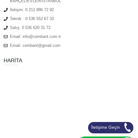
BAHÇELIEVLER/ISTANBUL
İletişim:
0 212 886 72 92
Teknik :
0 536 552 67 33
Satış:
0 536 620 31 72
Email:
info@cembant.com.tr
Email:
cembant@gmail.com
HARITA
İletişime Geçin