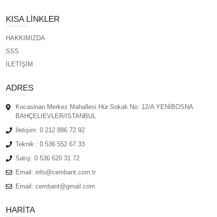
KISA LINKLER
HAKKIMIZDA
SSS
İLETİŞİM
ADRES
Kocasinan Merkez Mahallesi Hür Sokak No: 12/A YENİBOSNA
BAHÇELIEVLER/ISTANBUL
İletişim:
0 212 886 72 92
Teknik :
0 536 552 67 33
Satış:
0 536 620 31 72
Email:
info@cembant.com.tr
Email:
cembant@gmail.com
HARITA