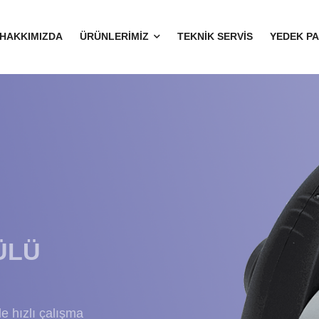
HAKKIMIZDA
ÜRÜNLERİMİZ
TEKNİK SERVİS
YEDEK P
ÜLÜ
le hızlı çalışma
ri sayesinde ürünleri
iği artırabilir ve zaman