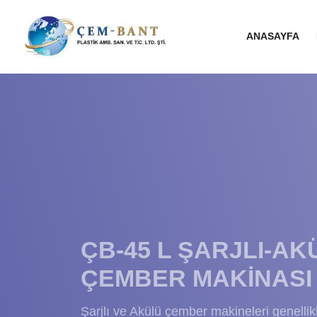
ANASAYFA
ÇB-45 L ŞARJLI-AK
ÇEMBER MAKİNASI
Şarjlı ve Akülü çember makineleri genellik
kapasitesine sahiptir. Çemberleme işlemle
hızlı bir şekilde paketleyebilir, Bu üretkenl